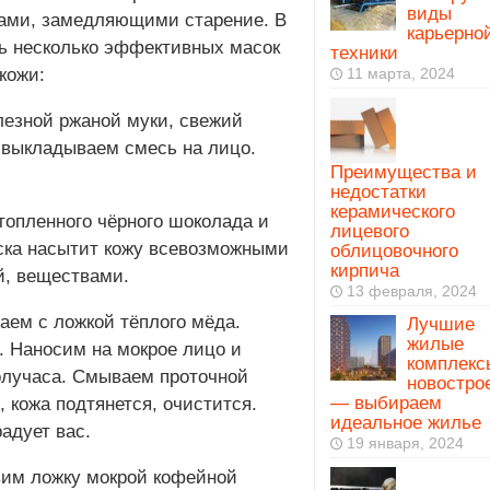
виды
тами, замедляющими старение. В
карьерно
ь несколько эффективных масок
техники
кожи:
11 марта, 2024
езной ржаной муки, свежий
 выкладываем смесь на лицо.
Преимущества и
недостатки
керамического
топленного чёрного шоколада и
лицевого
аска насытит кожу всевозможными
облицовочного
кирпича
, веществами.
13 февраля, 2024
ем с ложкой тёплого мёда.
Лучшие
жилые
. Наносим на мокрое лицо и
комплекс
олучаса. Смываем проточной
новостро
— выбираем
 кожа подтянется, очистится.
идеальное жилье
адует вас.
19 января, 2024
вим ложку мокрой кофейной