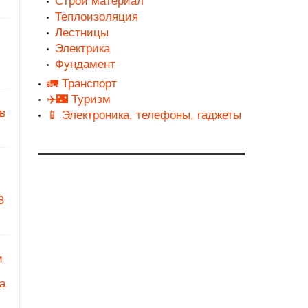
Строй материал
Теплоизоляция
Лестницы
Электрика
Фундамент
🚛 Транспорт
✈️🌃 Туризм
в
📱 Электроника, телефоны, гаджеты
З
и
а