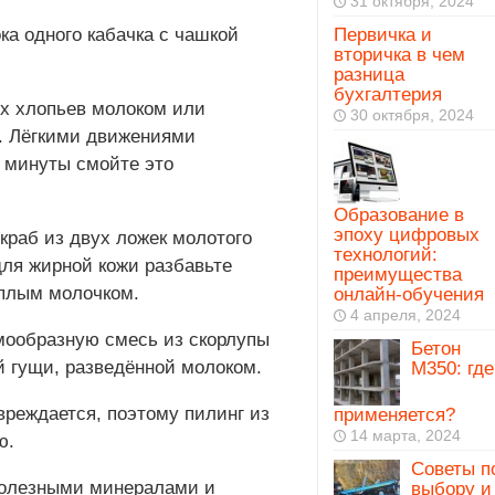
31 октября, 2024
ка одного кабачка с чашкой
Первичка и
вторичка в чем
разница
бухгалтерия
ых хлопьев молоком или
30 октября, 2024
. Лёгкими движениями
е минуты смойте это
Образование в
эпоху цифровых
краб из двух ложек молотого
технологий:
для жирной кожи разбавьте
преимущества
ёплым молочком.
онлайн-обучения
4 апреля, 2024
емообразную смесь из скорлупы
Бетон
й гущи, разведённой молоком.
М350: где
овреждается, поэтому пилинг из
применяется?
14 марта, 2024
ю.
Советы п
 полезными минералами и
выбору и