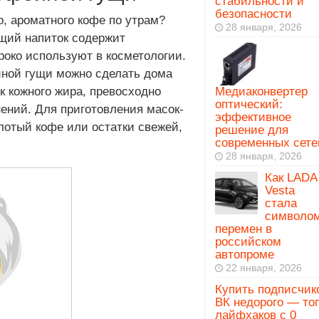
стабильности и
безопасности
о, ароматного кофе по утрам?
28 января, 2026
ящий напиток содержит
роко используют в косметологии.
йной гущи можно сделать дома
к кожного жира, превосходно
Медиаконвертер
оптический:
нений. Для приготовления масок-
эффективное
лотый кофе или остатки свежей,
решение для
современных сете
28 января, 2026
Как LADA
Vesta
стала
символо
перемен в
российском
автопроме
22 января, 2026
Купить подписчик
ВК недорого — то
лайфхаков с 0