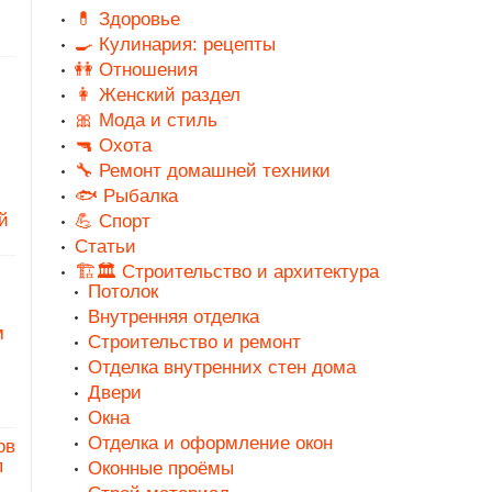
💊 Здоровье
🍳 Кулинария: рецепты
👭 Отношения
👩 Женский раздел
🎀 Мода и стиль
🔫 Охота
🔧 Ремонт домашней техники
🐟 Рыбалка
й
💪 Спорт
Статьи
🏗️🏛️ Строительство и архитектура
Потолок
Внутренняя отделка
м
Строительство и ремонт
Отделка внутренних стен дома
Двери
Окна
Отделка и оформление окон
ов
п
Оконные проёмы