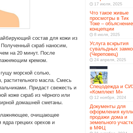
17 июля, 2025
Что такое живые
просмотры в Тик
Токе – объяснение
концепции
8 июля, 2025
райбирующий состав для кожи из
Услуга вскрытия
 Полученный скраб наносим,
сувальдных замко
чем на 20 минут. После
(Череповец)
24 апреля, 2025
влажняющим кремом.
 гущу морской солью,
, растительного масла. Смесь
Спецодежда и СИ
пальчиками. Придаст свежесть и
«Комплект М»
ой коже скраб из чёрного или
12 ноября, 2024
жирной домашней сметаны.
Документы для
оформления купл
увлажняющее, очищающее
продажи дома и
 ядра грецких орехов и
земельного участк
в МФЦ