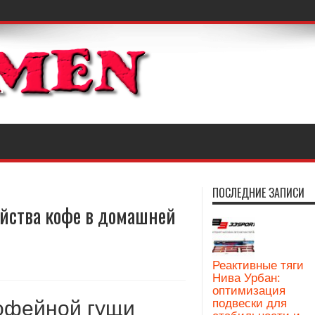
ПОСЛЕДНИЕ ЗАПИСИ
йства кофе в домашней
Реактивные тяги
Нива Урбан:
оптимизация
офейной гущи
подвески для