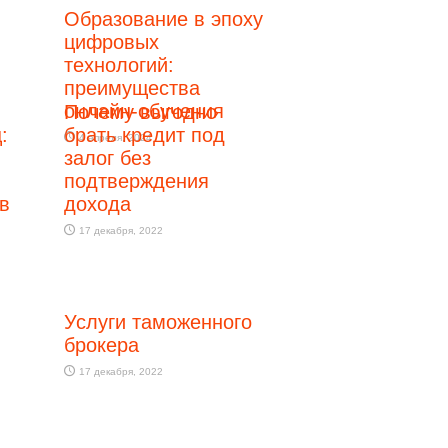
Образование в эпоху
цифровых
технологий:
преимущества
онлайн-обучения
Почему выгодно
:
брать кредит под
4 апреля, 2024
залог без
подтверждения
в
дохода
17 декабря, 2022
Услуги таможенного
брокера
17 декабря, 2022