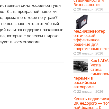
стабильности и
безопасности
йственная сила кофейной гущи
28 января, 2026
жет быть прекрасней чашечки
го, ароматного кофе по утрам?
 не все знают, что этот чёрный
ий напиток содержит различные
Медиаконвертер
оптический:
ва, которые с успехом широко
эффективное
зуют в косметологии.
решение для
современных сете
28 января, 2026
Как LADA
Vesta
стала
символо
перемен в
российском
автопроме
22 января, 2026
Купить подписчик
ВК недорого — то
лайфхаков с 0