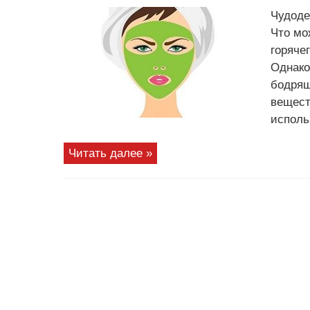
Чудоде
Что мо
горяче
Однако
бодрящ
вещест
исполь
Читать далее »