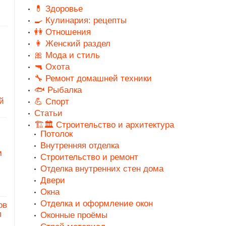
💊 Здоровье
🍳 Кулинария: рецепты
👭 Отношения
👩 Женский раздел
🎀 Мода и стиль
🔫 Охота
🔧 Ремонт домашней техники
🐟 Рыбалка
й
💪 Спорт
Статьи
🏗️🏛️ Строительство и архитектура
Потолок
Внутренняя отделка
м
Строительство и ремонт
Отделка внутренних стен дома
Двери
Окна
Отделка и оформление окон
ов
п
Оконные проёмы