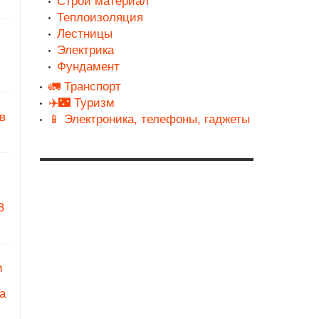
Строй материал
Теплоизоляция
Лестницы
Электрика
Фундамент
🚛 Транспорт
✈️🌃 Туризм
в
📱 Электроника, телефоны, гаджеты
З
и
а