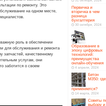
31 октября, 2024
льтации по ремонту. Это
Первичка и
обслуживание на одном месте,
вторичка в чем
разница
пециалистов.
бухгалтерия
30 октября, 2024
 важную роль в обеспечении
Образование в
и для обслуживания и ремонта
эпоху цифровых
у запчастей, качественному
технологий:
преимущества
ительным услугам, они
онлайн-обучения
то заботится о своем
4 апреля, 2024
Бетон
М350: где
применяется?
14 марта, 2024
Советы п
выбору и