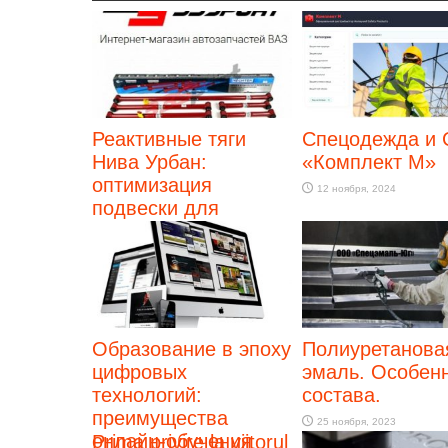
Реактивные тяги
Спецодежда и
Нива Урбан:
«Комплект М»
оптимизация
12 ноября, 2024
подвески для
стабильности и
безопасности
28 января, 2026
Образование в эпоху
Полиуретанова
цифровых
эмаль. Особен
технологий:
состава.
преимущества
25 ноября, 2023
онлайн-обучения
Prima privire la viitorul