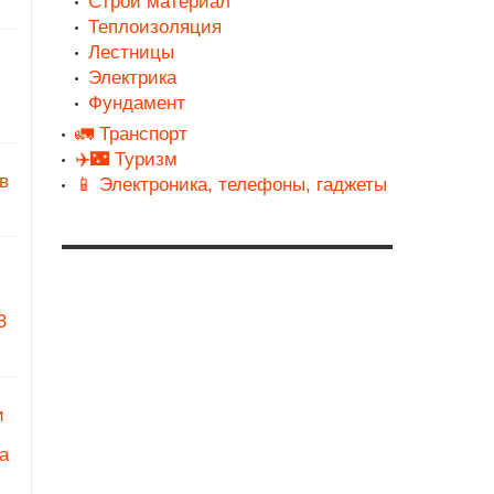
Строй материал
Теплоизоляция
Лестницы
Электрика
Фундамент
🚛 Транспорт
✈️🌃 Туризм
в
📱 Электроника, телефоны, гаджеты
З
и
а