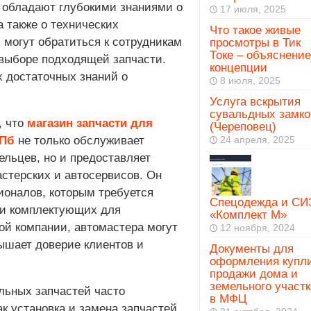
 обладают глубокими знаниями о
17 июля, 2025
 также о технических
Что такое живые
 могут обратиться к сотрудникам
просмотры в Тик
Токе – объяснение
 выборе подходящей запчасти.
концепции
 достаточных знаний о
8 июля, 2025
Услуга вскрытия
сувальдных замко
, что
магазин запчасти для
(Череповец)
СПб
не только обслуживает
24 апреля, 2025
ельцев, но и предоставляет
астерских и автосервисов. Он
оналов, которым требуется
Спецодежда и СИ
 и комплектующих для
«Комплект М»
ой компании, автомастера могут
12 ноября, 2024
вышает доверие клиентов и
Документы для
оформления купл
продажи дома и
земельного участк
льных запчастей часто
в МФЦ
к установка и замена запчастей,