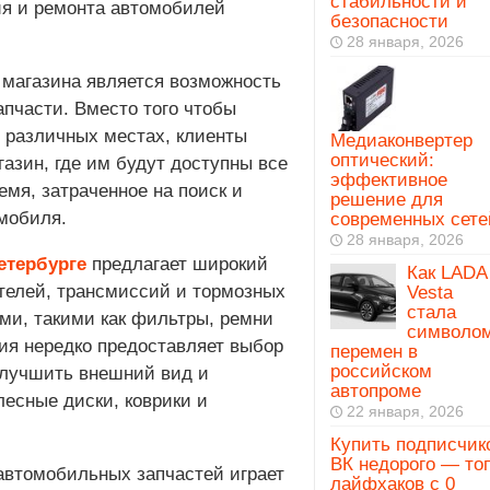
стабильности и
ия и ремонта автомобилей
безопасности
28 января, 2026
магазина является возможность
апчасти. Вместо того чтобы
в различных местах, клиенты
Медиаконвертер
оптический:
азин, где им будут доступны все
эффективное
мя, затраченное на поиск и
решение для
омобиля.
современных сете
28 января, 2026
етербурге
предлагает широкий
Как LADA
ателей, трансмиссий и тормозных
Vesta
стала
ми, такими как фильтры, ремни
символо
ния нередко предоставляет выбор
перемен в
российском
улучшить внешний вид и
автопроме
лесные диски, коврики и
22 января, 2026
Купить подписчик
ВК недорого — то
автомобильных запчастей играет
лайфхаков с 0