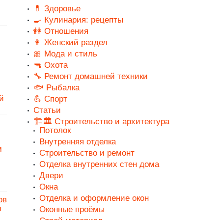
💊 Здоровье
🍳 Кулинария: рецепты
👭 Отношения
👩 Женский раздел
🎀 Мода и стиль
🔫 Охота
🔧 Ремонт домашней техники
🐟 Рыбалка
й
💪 Спорт
Статьи
🏗️🏛️ Строительство и архитектура
Потолок
Внутренняя отделка
м
Строительство и ремонт
Отделка внутренних стен дома
Двери
Окна
Отделка и оформление окон
ов
п
Оконные проёмы