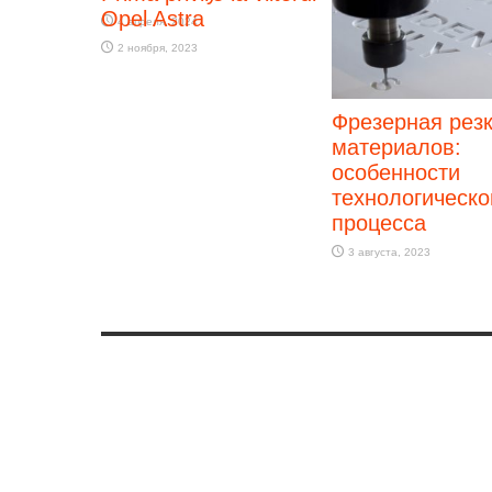
Opel Astra
4 апреля, 2024
2 ноября, 2023
Фрезерная рез
материалов:
особенности
технологическо
процесса
3 августа, 2023