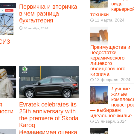
виды
Первичка и вторичка
карьерно
в чем разница
техники
бухгалтерия
11 марта, 2024
30 октября, 2024
 СИЗ
Преимущества и
недостатки
керамического
лицевого
облицовочного
кирпича
13 февраля, 2024
Лучшие
жилые
комплекс
я
Evratek celebrates its
новостро
— выбираем
ности
25th anniversary with
идеальное жилье
the premiere of Skoda
19 января, 2024
Karoq
Независимая оценка
2 ноября, 2023