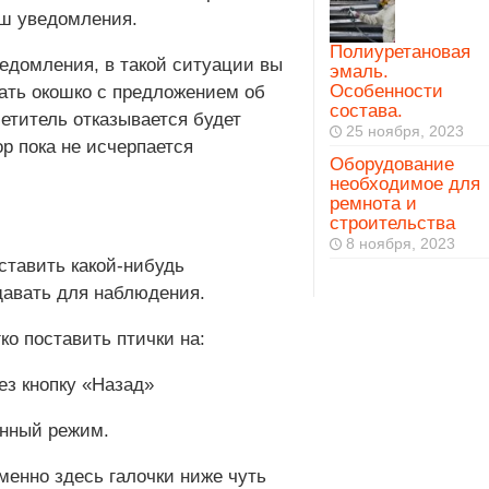
уш уведомления.
Полиуретановая
едомления, в такой ситуации вы
эмаль.
Особенности
вать окошко с предложением об
состава.
етитель отказывается будет
25 ноября, 2023
р пока не исчерпается
Оборудование
необходимое для
ремнота и
строительства
8 ноября, 2023
ставить какой-нибудь
давать для наблюдения.
о поставить птички на:
ез кнопку «Назад»
нный режим.
енно здесь галочки ниже чуть