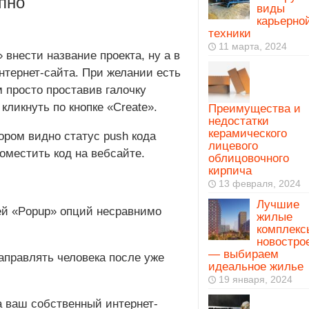
пно
виды
карьерно
техники
11 марта, 2024
 внести название проекта, ну а в
нтернет-сайта. При желании есть
 просто проставив галочку
 кликнуть по кнопке «Create».
Преимущества и
недостатки
керамического
ором видно статус push кода
лицевого
поместить код на вебсайте.
облицовочного
кирпича
13 февраля, 2024
Лучшие
ей «Popup» опций несравнимо
жилые
комплекс
новостро
— выбираем
аправлять человека после уже
идеальное жилье
19 января, 2024
а ваш собственный интернет-