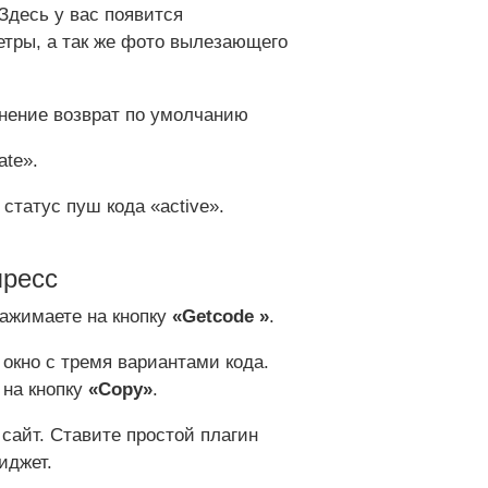
Здесь у вас появится
етры, а так же фото вылезающего
нение возврат по умолчанию
ate».
статус пуш кода «active».
пресс
нажимаете на кнопку
«Getcode »
.
окно с тремя вариантами кода.
 на кнопку
«Copy»
.
сайт. Ставите простой плагин
иджет.