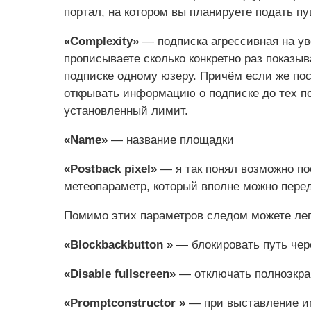
портал, на котором вы планируете подать п
«Complexity»
— подписка агрессивная на ув
прописываете сколько конкретно раз показы
подписке одному юзеру. Причём если же пос
открывать информацию о подписке до тех по
установленный лимит.
«Name»
— название площадки
«Postback pixel»
— я так понял возможно по
метеопараметр, который вполне можно пере
Помимо этих параметров следом можете легк
«Blockbackbutton »
— блокировать путь чер
«Disable fullscreen»
— отключать полноэкра
«Promptconstructor »
— при выставление им