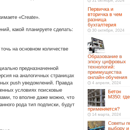
31 октября, 2024
Первичка и
вторичка в чем
имаете «Create».
разница
бухгалтерия
ний, какой планируете сделать:
30 октября, 2024
точь на основном количестве
Образование в
эпоху цифровых
технологий:
циально предназначенной
преимущества
ерсия на аналогичных страницах
онлайн-обучения
чных push уведомлений. Правда
4 апреля, 2024
менных условиях поисковые
Бетон
М350: где
ми, то вполне даже можно, что
анного рода тип подписки, будут
применяется?
14 марта, 2024
Советы п
выбору и