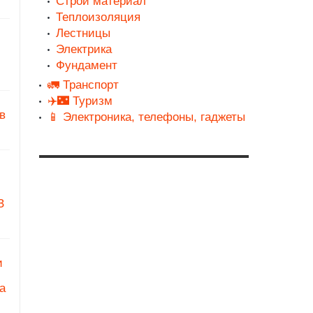
Строй материал
Теплоизоляция
Лестницы
Электрика
Фундамент
🚛 Транспорт
✈️🌃 Туризм
в
📱 Электроника, телефоны, гаджеты
З
и
а