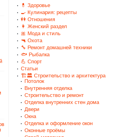
💊 Здоровье
🍳 Кулинария: рецепты
👭 Отношения
👩 Женский раздел
🎀 Мода и стиль
🔫 Охота
🔧 Ремонт домашней техники
🐟 Рыбалка
й
💪 Спорт
Статьи
🏗️🏛️ Строительство и архитектура
Потолок
Внутренняя отделка
м
Строительство и ремонт
Отделка внутренних стен дома
Двери
Окна
Отделка и оформление окон
ов
п
Оконные проёмы