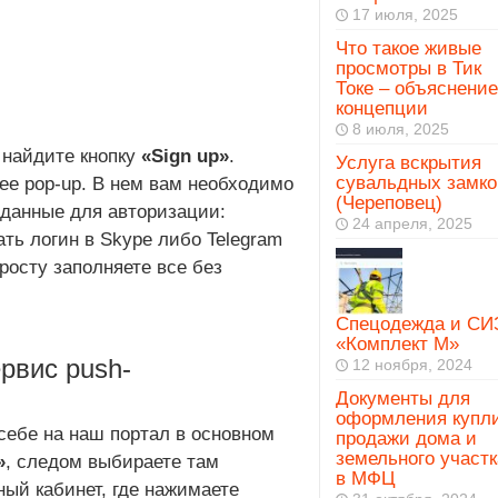
17 июля, 2025
Что такое живые
просмотры в Тик
Токе – объяснение
концепции
8 июля, 2025
 найдите кнопку
«Sign up»
.
Услуга вскрытия
сувальдных замко
ее pop-up. В нем вам необходимо
(Череповец)
 данные для авторизации:
24 апреля, 2025
ать логин в Skype либо Telegram
росту заполняете все без
Спецодежда и СИ
«Комплект М»
рвис push-
12 ноября, 2024
Документы для
оформления купл
себе на наш портал в основном
продажи дома и
земельного участк
»
, следом выбираете там
в МФЦ
ный кабинет, где нажимаете