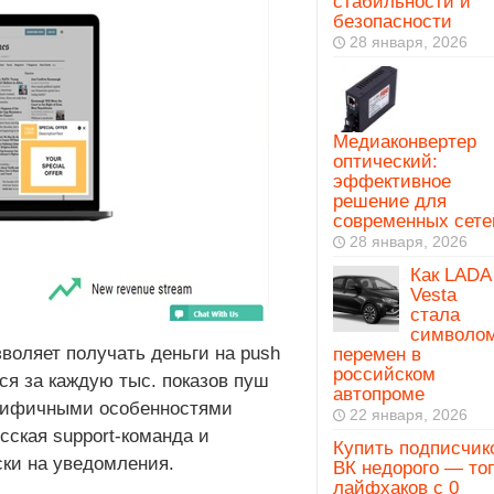
стабильности и
безопасности
28 января, 2026
Медиаконвертер
оптический:
эффективное
решение для
современных сете
28 января, 2026
Как LADA
Vesta
стала
символо
воляет получать деньги на push
перемен в
российском
я за каждую тыс. показов пуш
автопроме
цифичными особенностями
22 января, 2026
сская support-команда и
Купить подписчик
ски на уведомления.
ВК недорого — то
лайфхаков с 0