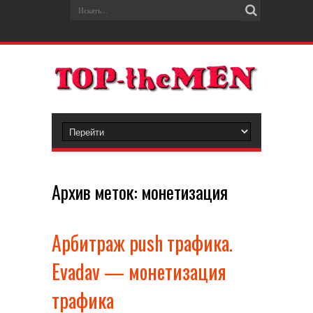
Архив меток:
монетизация
Арбитраж push трафика.
Evadav — монетизация
трафика