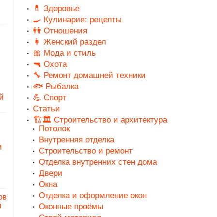
💊 Здоровье
🍳 Кулинария: рецепты
👭 Отношения
👩 Женский раздел
🎀 Мода и стиль
🔫 Охота
🔧 Ремонт домашней техники
🐟 Рыбалка
й
💪 Спорт
Статьи
🏗️🏛️ Строительство и архитектура
Потолок
Внутренняя отделка
м
Строительство и ремонт
Отделка внутренних стен дома
Двери
Окна
Отделка и оформление окон
ов
п
Оконные проёмы