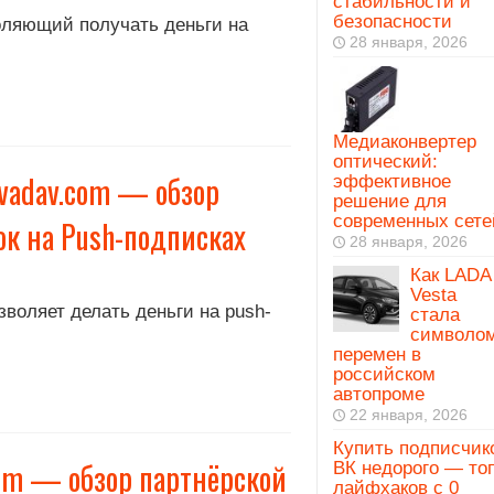
стабильности и
безопасности
оляющий получать деньги на
28 января, 2026
Медиаконвертер
оптический:
vadav.com — обзор
эффективное
решение для
современных сете
ок на Push-подписках
28 января, 2026
Как LADA
Vesta
зволяет делать деньги на push-
стала
символо
перемен в
российском
автопроме
22 января, 2026
Купить подписчик
om — обзор партнёрской
ВК недорого — то
лайфхаков с 0