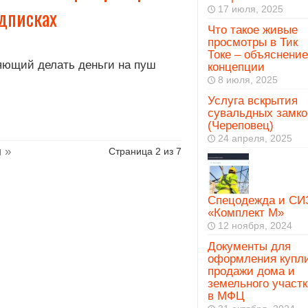
17 июля, 2025
одписках
Что такое живые
просмотры в Тик
Токе – объяснение
яющий делать деньги на пуш
концепции
8 июля, 2025
Услуга вскрытия
сувальдных замко
(Череповец)
24 апреля, 2025
 »
Страница 2 из 7
Спецодежда и СИ
«Комплект М»
12 ноября, 2024
Документы для
оформления купл
продажи дома и
земельного участк
в МФЦ