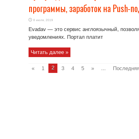
программы, заработок на Push-п
8 июля, 2019
Evadav — это сервис англоязычный, позвол
уведомлениях. Портал платит
Читать далее »
2
«
1
3
4
5
»
...
Последняя