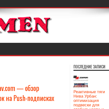
ПОСЛЕДНИЕ ЗАПИСИ
av.com — обзор
Реактивные тяги
ок на Push-подписках
Нива Урбан:
оптимизация
подвески для