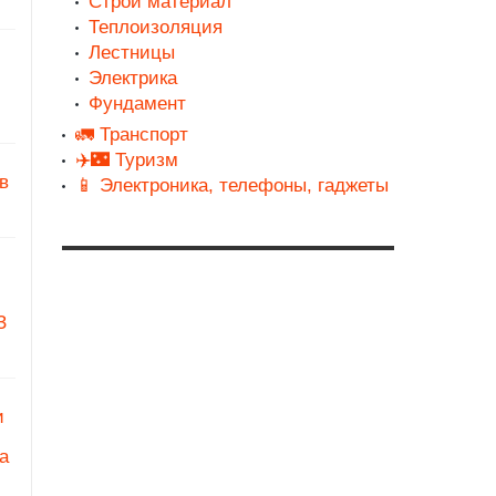
Строй материал
Теплоизоляция
Лестницы
Электрика
Фундамент
🚛 Транспорт
✈️🌃 Туризм
в
📱 Электроника, телефоны, гаджеты
З
и
а