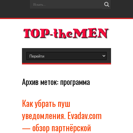
Архив меток:
программа
Как убрать пуш
уведомления. Evadav.com
— обзор партнёрской