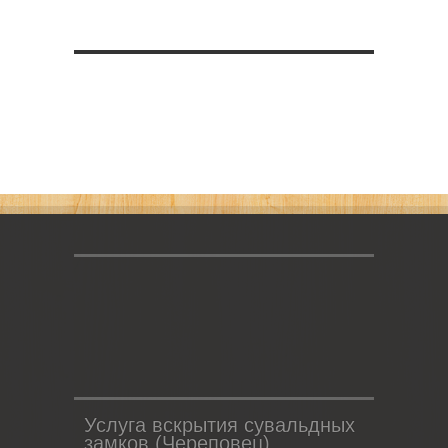
Услуга вскрытия сувальдных
замков (Череповец)