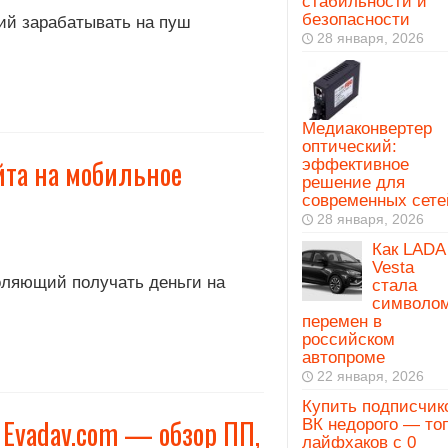
стабильности и
безопасности
ий зарабатывать на пуш
28 января, 2026
Медиаконвертер
оптический:
йта на мобильное
эффективное
решение для
современных сете
28 января, 2026
Как LADA
Vesta
оляющий получать деньги на
стала
символо
перемен в
российском
автопроме
22 января, 2026
Купить подписчик
Evadav.com — обзор ПП,
ВК недорого — то
лайфхаков с 0