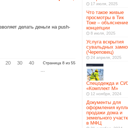
17 июля, 2025
Что такое живые
просмотры в Тик
Токе – объяснение
зволяет делать деньги на push-
концепции
8 июля, 2025
Услуга вскрытия
сувальдных замко
(Череповец)
24 апреля, 2025
20
30
40
Страница 8 из 55
...
Спецодежда и СИ
«Комплект М»
12 ноября, 2024
Документы для
оформления купл
продажи дома и
земельного участк
в МФЦ