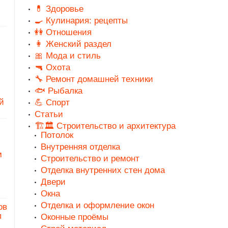
💊 Здоровье
🍳 Кулинария: рецепты
👭 Отношения
👩 Женский раздел
🎀 Мода и стиль
🔫 Охота
🔧 Ремонт домашней техники
🐟 Рыбалка
й
💪 Спорт
Статьи
🏗️🏛️ Строительство и архитектура
Потолок
Внутренняя отделка
м
Строительство и ремонт
Отделка внутренних стен дома
Двери
Окна
Отделка и оформление окон
ов
п
Оконные проёмы