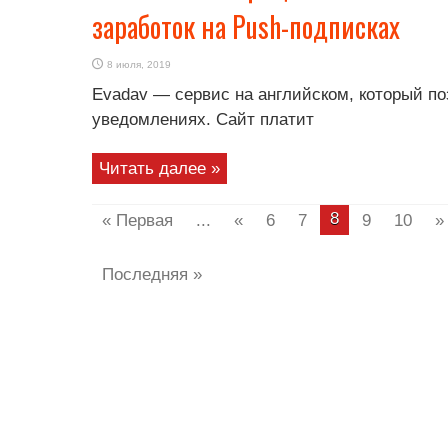
заработок на Push-подписках
8 июля, 2019
Evadav — сервис на английском, который по
уведомлениях. Сайт платит
Читать далее »
8
« Первая
...
«
6
7
9
10
»
Последняя »