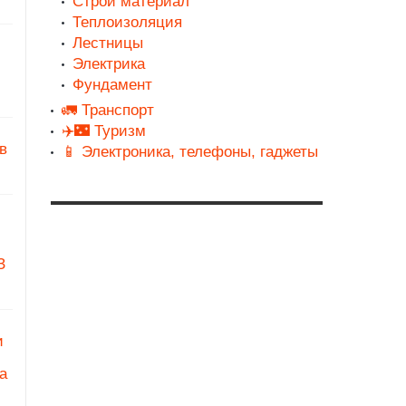
Строй материал
Теплоизоляция
Лестницы
Электрика
Фундамент
🚛 Транспорт
✈️🌃 Туризм
в
📱 Электроника, телефоны, гаджеты
З
и
а