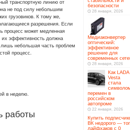
стабильности и
ный транспортную линию от
безопасности
она не под силу небольшим
28 января, 2026
ких грузовиков. К тому же,
полагающиеся разрешения. Если
ть процесс может медленная
Медиаконвертер
 и их эффективность должна
оптический:
о лишь небольшая часть проблем
эффективное
остой процесс.
решение для
современных сете
28 января, 2026
Как LADA
Vesta
стала
символо
перемен в
ей в неделю.
российском
автопроме
22 января, 2026
ь работы
Купить подписчик
ВК недорого — то
лайфхаков с 0