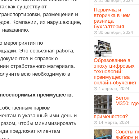
31 октября, 2024
 так как существуют
Первичка и
транспортировки, размещения и
вторичка в чем
разница
одов. Компании, их нарушающие,
бухгалтерия
 наказанию.
30 октября, 2024
то мероприятия по
щадки. Это серьёзная работа,
окументов и справок о
Образование в
эпоху цифровых
нии отработанного материала.
технологий:
 получите всю необходимую в
преимущества
онлайн-обучения
4 апреля, 2024
 неоспоримых преимуществ:
Бетон
М350: где
собственным парком
иентам в указанный ими день и
применяется?
14 марта, 2024
бразом, чтобы минимизировать
егда предложат клиентам
Советы п
выбору и
тва.