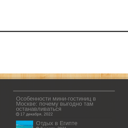
Особенности мини-гостиниц в
Москве: почему выгодно там
останавливаться
17 декабря, 2022
Отдых в Египте