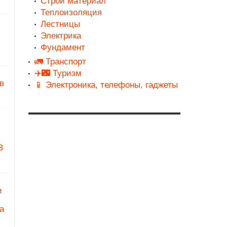
Строй материал
Теплоизоляция
Лестницы
Электрика
Фундамент
🚛 Транспорт
✈️🌃 Туризм
в
📱 Электроника, телефоны, гаджеты
З
и
а