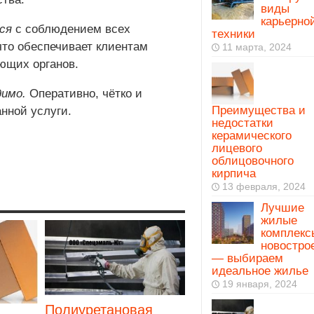
виды
карьерно
ся
с соблюдением всех
техники
что обеспечивает клиентам
11 марта, 2024
ющих органов.
димо.
Оперативно, чётко и
Преимущества и
анной услуги.
недостатки
керамического
лицевого
облицовочного
кирпича
13 февраля, 2024
Лучшие
жилые
комплекс
новостро
— выбираем
идеальное жилье
19 января, 2024
Полиуретановая