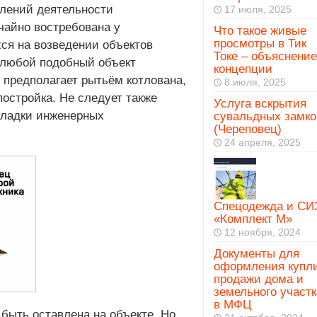
влений деятельности
17 июля, 2025
чайно востребована у
Что такое живые
просмотры в Тик
ся на возведении объектов
Токе – объяснение
и любой подобный объект
концепции
 предполагает рытьём котлована,
8 июля, 2025
остройка. Не следует также
Услуга вскрытия
кладки инженерных
сувальдных замко
(Череповец)
24 апреля, 2025
Спецодежда и СИ
«Комплект М»
12 ноября, 2024
Документы для
оформления купл
продажи дома и
земельного участк
в МФЦ
быть оставлена на объекте. Но