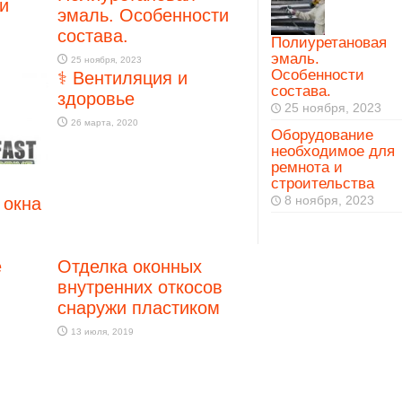
и
эмаль. Особенности
состава.
Полиуретановая
эмаль.
25 ноября, 2023
Особенности
⚕️ Вентиляция и
состава.
здоровье
25 ноября, 2023
26 марта, 2020
Оборудование
необходимое для
ремнота и
строительства
8 ноября, 2023
 окна
е
Отделка оконных
внутренних откосов
снаружи пластиком
13 июля, 2019