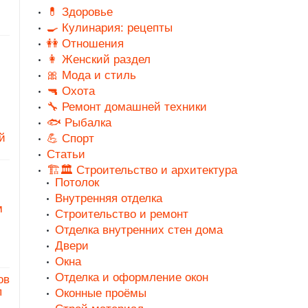
💊 Здоровье
🍳 Кулинария: рецепты
👭 Отношения
👩 Женский раздел
🎀 Мода и стиль
🔫 Охота
🔧 Ремонт домашней техники
🐟 Рыбалка
й
💪 Спорт
Статьи
🏗️🏛️ Строительство и архитектура
Потолок
Внутренняя отделка
м
Строительство и ремонт
Отделка внутренних стен дома
Двери
Окна
Отделка и оформление окон
ов
п
Оконные проёмы