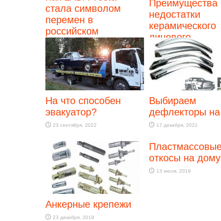
Преимущества 
стала символом
недостатки
перемен в
керамического
российском
лицевого
автопроме
облицовочного
22 января, 2026
кирпича
13 февраля, 2024
На что способен
Выбираем
эвакуатор?
дефлекторы на
23 сентября, 2022
17 декабря, 2021
Пластмассовы
откосы на дому
13 июля, 2019
Анкерные крепежи
23 декабря, 2019