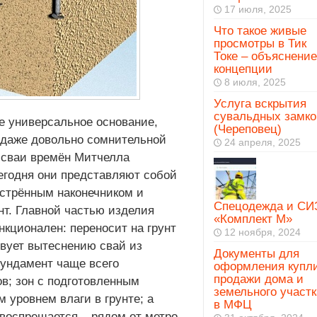
17 июля, 2025
Что такое живые
просмотры в Тик
Токе – объяснение
концепции
8 июля, 2025
Услуга вскрытия
сувальдных замко
е универсальное основание,
(Череповец)
 даже довольно сомнительной
24 апреля, 2025
и сваи времён Митчелла
егодня они представляют собой
острённым наконечником и
Спецодежда и СИ
нт. Главной частью изделия
«Комплект М»
нкционален: переносит на грунт
12 ноября, 2024
твует вытеснению свай из
Документы для
фундамент чаще всего
оформления купл
продажи дома и
в; зон с подготовленным
земельного участк
 уровнем влаги в грунте; а
в МФЦ
 воспрещается – рядом от метро