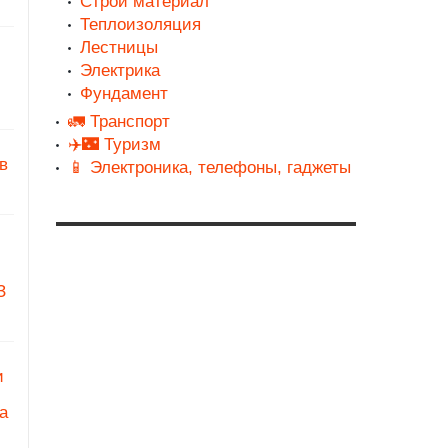
Строй материал
Теплоизоляция
Лестницы
Электрика
Фундамент
🚛 Транспорт
✈️🌃 Туризм
в
📱 Электроника, телефоны, гаджеты
З
и
а