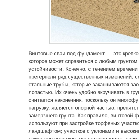
Винтовые сваи под фундамент — это крепко
которое может справиться с любым грунтом
устойчивости. Конечно, с течением времен
претерпели ряд существенных изменений, с
стальные трубы, которые заканчиваются за
лопастью. Их очень удобно вкручивать в гру
считается наконечник, поскольку он многофу
нагрузку, является опорной частью, препятс
замерзшего грунта. Как правило, винтовой 
используют при застройке торфяных участко
ландшафтом; участков с уклонами и высоким
также для участков, где устанавливать сваи