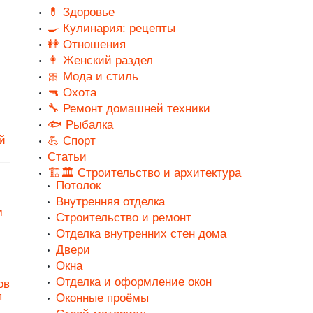
💊 Здоровье
🍳 Кулинария: рецепты
👭 Отношения
👩 Женский раздел
🎀 Мода и стиль
🔫 Охота
🔧 Ремонт домашней техники
🐟 Рыбалка
й
💪 Спорт
Статьи
🏗️🏛️ Строительство и архитектура
Потолок
Внутренняя отделка
м
Строительство и ремонт
Отделка внутренних стен дома
Двери
Окна
Отделка и оформление окон
ов
п
Оконные проёмы