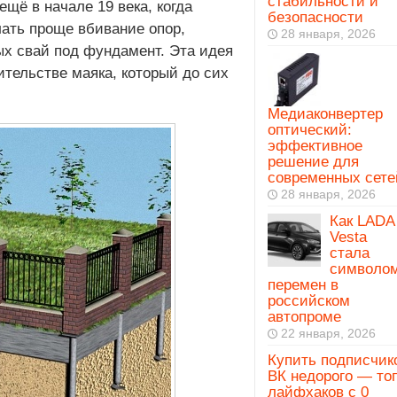
стабильности и
щё в начале 19 века, когда
безопасности
ать проще вбивание опор,
28 января, 2026
ых свай под фундамент. Эта идея
ительстве маяка, который до сих
Медиаконвертер
оптический:
эффективное
решение для
современных сете
28 января, 2026
Как LADA
Vesta
стала
символо
перемен в
российском
автопроме
22 января, 2026
Купить подписчик
ВК недорого — то
лайфхаков с 0