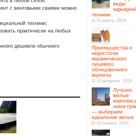
ять в любое сезон;
виды
мент с винтовыми сваями можно
карьерно
техники
11 марта, 2024
пециальной техники;
зовать практически на любых
амного дешевле обычного
Преимущества и
недостатки
керамического
лицевого
облицовочного
кирпича
13 февраля, 2024
Лучшие
жилые
комплекс
новостро
— выбираем
идеальное жилье
19 января, 2024