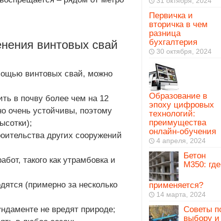
31 октября, 2024
Первичка и
вторичка в чем
разница
бухгалтерия
нения винтовых свай
30 октября, 2024
мощью винтовых свай, можно
Образование в
ть в почву более чем на 12
эпоху цифровых
но очень устойчивы, поэтому
технологий:
преимущества
ысотки);
онлайн-обучения
роительства других сооружений
4 апреля, 2024
Бетон
абот, такого как утрамбовка и
М350: где
дятся (примерно за несколько
применяется?
14 марта, 2024
ундаменте не вредят природе;
Советы п
выбору и