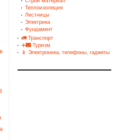
Строй материал
Теплоизоляция
Лестницы
Электрика
Фундамент
🚛 Транспорт
✈️🌃 Туризм
в
📱 Электроника, телефоны, гаджеты
З
и
а