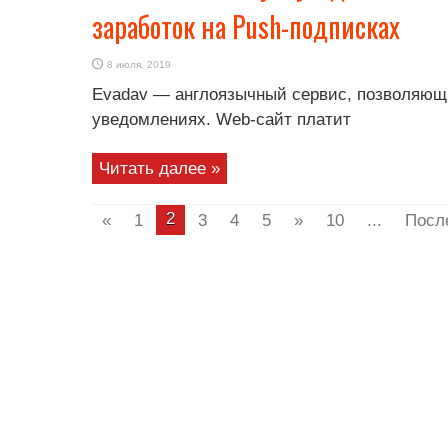
заработок на Push-подписках
8 июля, 2019
Evadav — англоязычный сервис, позволяющ
уведомлениях. Web-сайт платит
Читать далее »
2
«
1
3
4
5
»
10
...
Посл