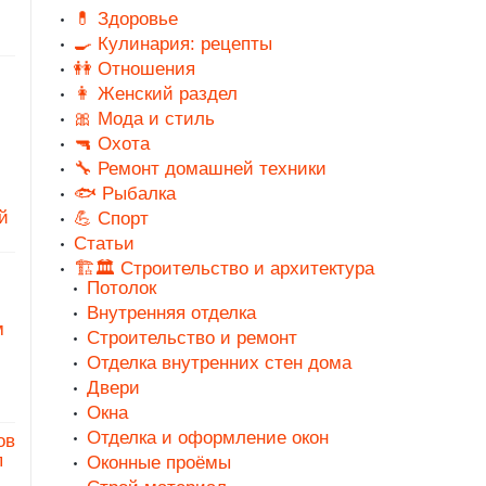
💊 Здоровье
🍳 Кулинария: рецепты
👭 Отношения
👩 Женский раздел
🎀 Мода и стиль
🔫 Охота
🔧 Ремонт домашней техники
🐟 Рыбалка
й
💪 Спорт
Статьи
🏗️🏛️ Строительство и архитектура
Потолок
Внутренняя отделка
м
Строительство и ремонт
Отделка внутренних стен дома
Двери
Окна
Отделка и оформление окон
ов
п
Оконные проёмы