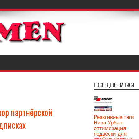
ПОСЛЕДНИЕ ЗАПИСИ
зор партнёрской
Реактивные тяги
одписках
Нива Урбан:
оптимизация
подвески для