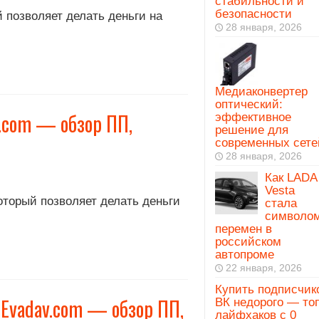
стабильности и
безопасности
 позволяет делать деньги на
28 января, 2026
Медиаконвертер
оптический:
.com — обзор ПП,
эффективное
решение для
современных сете
28 января, 2026
Как LADA
Vesta
оторый позволяет делать деньги
стала
символо
перемен в
российском
автопроме
22 января, 2026
Купить подписчик
Evadav.com — обзор ПП,
ВК недорого — то
лайфхаков с 0