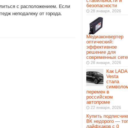
стабильности и
безопасности
елиться с расположением. Если
28 января, 2026
тедж неподалеку от города.
Медиаконвертер
оптический:
эффективное
решение для
современных сете
28 января, 2026
Как LADA
Vesta
стала
символо
перемен в
российском
автопроме
22 января, 2026
Купить подписчик
ВК недорого — то
лайфхаков с 0