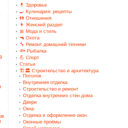
💊 Здоровье
🍳 Кулинария: рецепты
👭 Отношения
👩 Женский раздел
🎀 Мода и стиль
🔫 Охота
🔧 Ремонт домашней техники
🐟 Рыбалка
й
💪 Спорт
Статьи
🏗️🏛️ Строительство и архитектура
Потолок
Внутренняя отделка
м
Строительство и ремонт
Отделка внутренних стен дома
Двери
Окна
Отделка и оформление окон
ов
п
Оконные проёмы