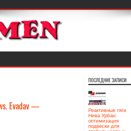
ПОСЛЕДНИЕ ЗАПИСИ
ws. Evadav —
Реактивные тяги
Нива Урбан:
оптимизация
подвески для