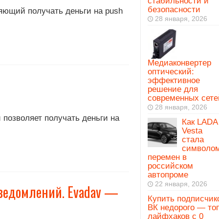
стабильности и
безопасности
яющий получать деньги на push
28 января, 2026
Медиаконвертер
оптический:
эффективное
решение для
современных сете
28 января, 2026
 позволяет получать деньги на
Как LADA
Vesta
стала
символо
перемен в
российском
автопроме
22 января, 2026
уведомлений. Evadav —
Купить подписчик
ВК недорого — то
лайфхаков с 0