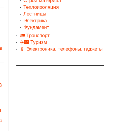
Строй материал
Теплоизоляция
Лестницы
Электрика
Фундамент
🚛 Транспорт
✈️🌃 Туризм
в
📱 Электроника, телефоны, гаджеты
З
и
а