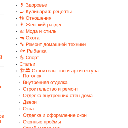
💊 Здоровье
🍳 Кулинария: рецепты
👭 Отношения
👩 Женский раздел
🎀 Мода и стиль
🔫 Охота
🔧 Ремонт домашней техники
🐟 Рыбалка
й
💪 Спорт
Статьи
🏗️🏛️ Строительство и архитектура
Потолок
Внутренняя отделка
м
Строительство и ремонт
Отделка внутренних стен дома
Двери
Окна
Отделка и оформление окон
ов
п
Оконные проёмы