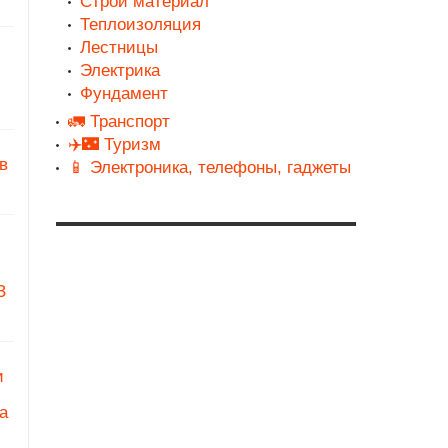
Строй материал
Теплоизоляция
Лестницы
Электрика
Фундамент
🚛 Транспорт
✈️🌃 Туризм
в
📱 Электроника, телефоны, гаджеты
З
и
а