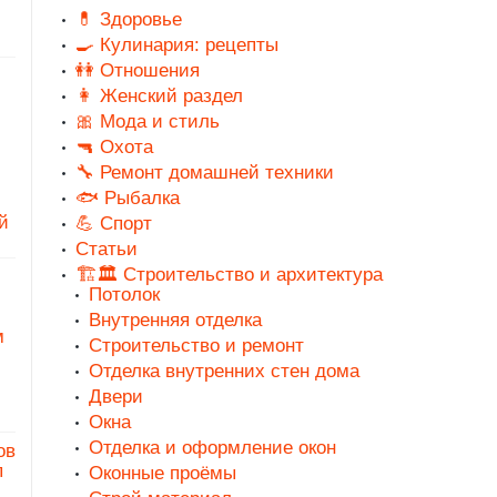
💊 Здоровье
🍳 Кулинария: рецепты
👭 Отношения
👩 Женский раздел
🎀 Мода и стиль
🔫 Охота
🔧 Ремонт домашней техники
🐟 Рыбалка
й
💪 Спорт
Статьи
🏗️🏛️ Строительство и архитектура
Потолок
Внутренняя отделка
м
Строительство и ремонт
Отделка внутренних стен дома
Двери
Окна
Отделка и оформление окон
ов
п
Оконные проёмы