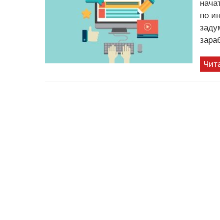
нача
по ин
заду
зара
Чит