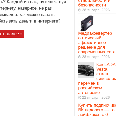
стабильности и
ть? Каждый из нас, путешествуя
безопасности
тернету, наверное, не раз
28 января, 2026
мывался: как можно начать
батывать деньги в интернете?
Медиаконвертер
ать далее »
оптический:
эффективное
решение для
современных сете
28 января, 2026
Как LADA
Vesta
стала
символо
перемен в
российском
автопроме
22 января, 2026
Купить подписчик
ВК недорого — то
лайфхаков с 0