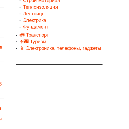
Строй материал
Теплоизоляция
Лестницы
Электрика
Фундамент
🚛 Транспорт
✈️🌃 Туризм
в
📱 Электроника, телефоны, гаджеты
З
и
а