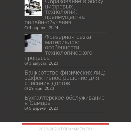
Образование в эпоху
цифровых
технологий:
преимущества
онлайн-обучения
4 апреля, 2024
Фрезерная резка
материалов:
особенности
технологического
процесса
3 августа, 2023
Банкротство физических лиц:
эффективное решение для
списания долгов
29 мая, 2023
Бухгалтерское обслуживание
в Самаре
5 апреля, 2023
2019-2026:TOP-theMEN.RU