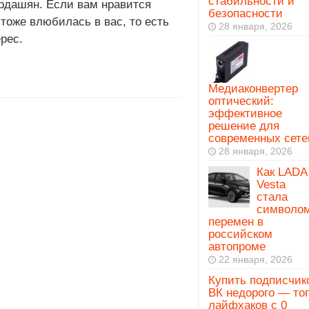
стабильности и
Кардашян. Если вам нравится
безопасности
тоже влюбилась в вас, то есть
28 января, 2026
рес.
Медиаконвертер
оптический:
эффективное
решение для
современных сете
28 января, 2026
Как LADA
Vesta
стала
символо
перемен в
российском
автопроме
22 января, 2026
Купить подписчик
ВК недорого — то
лайфхаков с 0