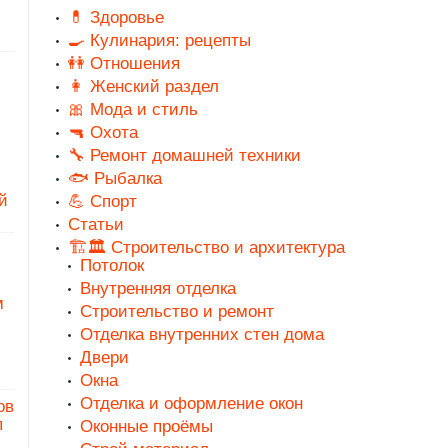
💊 Здоровье
🍳 Кулинария: рецепты
👭 Отношения
👩 Женский раздел
🎀 Мода и стиль
🔫 Охота
🔧 Ремонт домашней техники
🐟 Рыбалка
й
💪 Спорт
Статьи
🏗️🏛️ Строительство и архитектура
Потолок
Внутренняя отделка
м
Строительство и ремонт
Отделка внутренних стен дома
Двери
Окна
Отделка и оформление окон
ов
п
Оконные проёмы