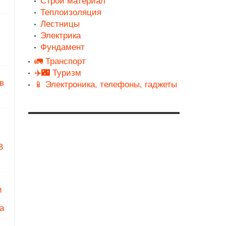
Строй материал
Теплоизоляция
Лестницы
Электрика
Фундамент
🚛 Транспорт
✈️🌃 Туризм
в
📱 Электроника, телефоны, гаджеты
З
и
а