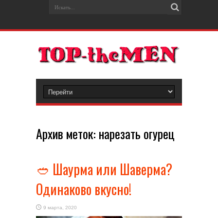
Архив меток:
нарезать огурец
🥙 Шаурма или Шаверма?
Одинаково вкусно!
9 марта, 2020