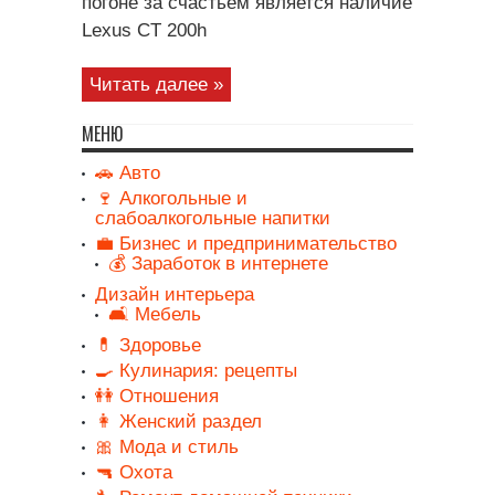
погоне за счастьем является наличие
Lexus CT 200h
Читать далее »
МЕНЮ
🚗 Авто
🍷 Алкогольные и
слабоалкогольные напитки
💼 Бизнес и предпринимательство
💰 Заработок в интернете
Дизайн интерьера
🛋️ Мебель
💊 Здоровье
🍳 Кулинария: рецепты
👭 Отношения
👩 Женский раздел
🎀 Мода и стиль
🔫 Охота