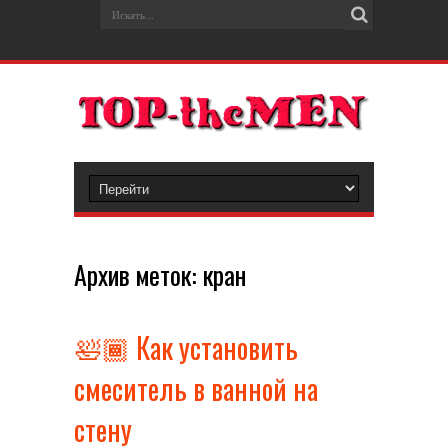
Архив меток:
кран
🛀🏾 Как установить
смеситель в ванной на
стену