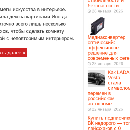
стабильности и
безопасности
меты искусства в интерьере.
28 января, 2026
ила декора картинами Иногда
аточно всего лишь несколько
хов, чтобы сделать комнату
Медиаконвертер
ой с неповторимым интерьером.
оптический:
эффективное
ать далее »
решение для
современных сете
28 января, 2026
Как LADA
Vesta
стала
символо
перемен в
российском
автопроме
22 января, 2026
Купить подписчик
ВК недорого — то
лайфхаков с 0