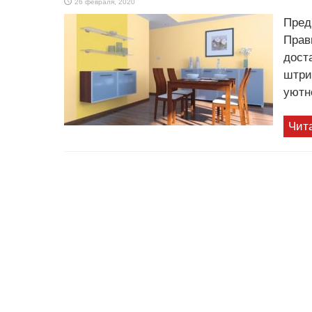
26 февраля, 2020
Пред
Прав
дост
штри
уютн
Чит