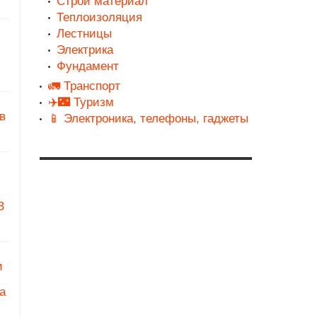
Строй материал
Теплоизоляция
Лестницы
Электрика
Фундамент
🚛 Транспорт
✈️🌃 Туризм
в
📱 Электроника, телефоны, гаджеты
З
и
а