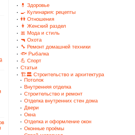
💊 Здоровье
🍳 Кулинария: рецепты
👭 Отношения
👩 Женский раздел
🎀 Мода и стиль
🔫 Охота
🔧 Ремонт домашней техники
🐟 Рыбалка
й
💪 Спорт
Статьи
🏗️🏛️ Строительство и архитектура
Потолок
Внутренняя отделка
м
Строительство и ремонт
Отделка внутренних стен дома
Двери
Окна
Отделка и оформление окон
ов
п
Оконные проёмы