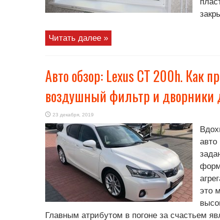
плас
закр
Читать далее »
Авто обзор: Lexus CT 200h. Как 
воздушный фильтр и дворники 
23 декабря, 2019
Вдох
авто
зада
форм
агре
это 
высо
Главным атрибутом в погоне за счастьем яв