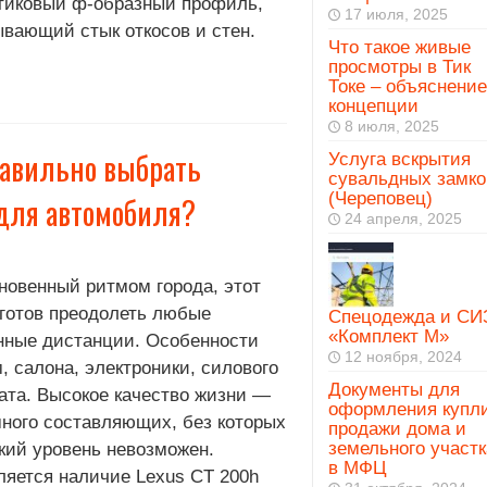
тиковый ф-образный профиль,
17 июля, 2025
ывающий стык откосов и стен.
Что такое живые
просмотры в Тик
Токе – объяснение
концепции
8 июля, 2025
правильно выбрать
Услуга вскрытия
сувальдных замко
(Череповец)
для автомобиля?
24 апреля, 2025
новенный ритмом города, этот
 готов преодолеть любые
Спецодежда и СИ
«Комплект М»
нные дистанции. Особенности
12 ноября, 2024
, салона, электроники, силового
Документы для
гата. Высокое качество жизни —
оформления купл
много составляющих, без которых
продажи дома и
земельного участк
кий уровень невозможен.
в МФЦ
ляется наличие Lexus CT 200h