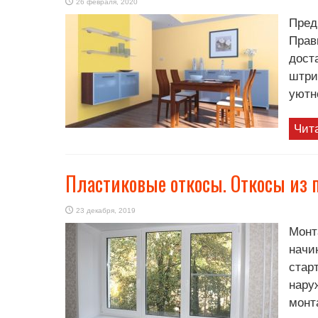
26 февраля, 2020
Пред
Прав
дост
штри
уютн
Чит
Пластиковые откосы. Откосы из 
23 декабря, 2019
Монт
начи
старт
нару
монт