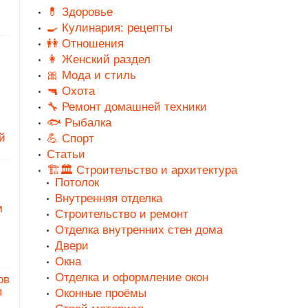
💊 Здоровье
🍳 Кулинария: рецепты
👭 Отношения
👩 Женский раздел
🎀 Мода и стиль
🔫 Охота
🔧 Ремонт домашней техники
🐟 Рыбалка
й
💪 Спорт
Статьи
🏗️🏛️ Строительство и архитектура
Потолок
Внутренняя отделка
м
Строительство и ремонт
Отделка внутренних стен дома
Двери
Окна
Отделка и оформление окон
ов
п
Оконные проёмы