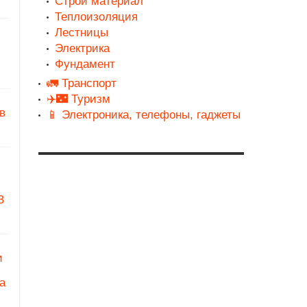
Строй материал
Теплоизоляция
Лестницы
Электрика
Фундамент
🚛 Транспорт
✈️🌃 Туризм
в
📱 Электроника, телефоны, гаджеты
З
и
а