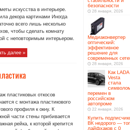
стабильности и
безопасности
меты искусства в интерьере.
28 января, 2026
ила декора картинами Иногда
аточно всего лишь несколько
хов, чтобы сделать комнату
Медиаконвертер
ой с неповторимым интерьером.
оптический:
эффективное
ать далее »
решение для
современных сете
28 января, 2026
пластика
Как LADA
Vesta
стала
символо
перемен в
аж пластиковых откосов
российском
нается с монтажа пластикового
автопроме
ового профиля к окну. К
22 января, 2026
жной части стены прибивается
Купить подписчик
ВК недорого — то
ажная рейка, к которой крепится
лайфхаков с 0