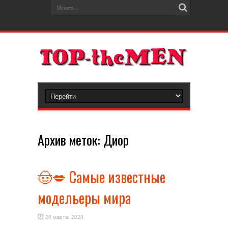
Архив меток:
Диор
🤠💋 Самые известные
модельеры мира
26 марта, 2020