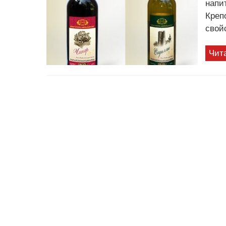
напи
Креп
свой
Чит