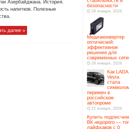
стабильности и
тки Азербайджана. История.
безопасности
ость напитков. Полезные
28 января, 2026
ства.
ать далее »
Медиаконвертер
оптический:
эффективное
решение для
современных сете
28 января, 2026
Как LADA
Vesta
стала
символо
перемен в
российском
автопроме
22 января, 2026
Купить подписчик
ВК недорого — то
лайфхаков с 0