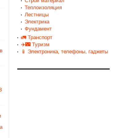
Строй материал
Теплоизоляция
Лестницы
Электрика
Фундамент
🚛 Транспорт
✈️🌃 Туризм
в
📱 Электроника, телефоны, гаджеты
З
и
а