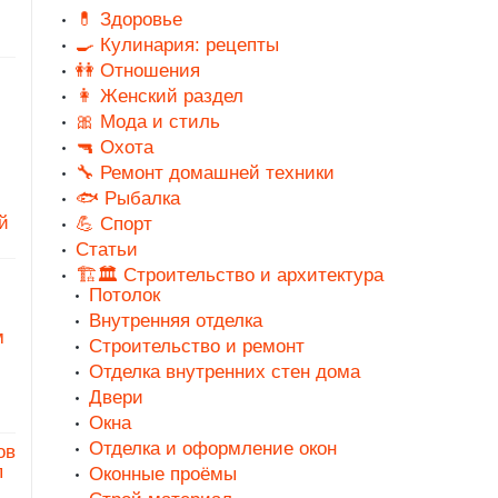
💊 Здоровье
🍳 Кулинария: рецепты
👭 Отношения
👩 Женский раздел
🎀 Мода и стиль
🔫 Охота
🔧 Ремонт домашней техники
🐟 Рыбалка
й
💪 Спорт
Статьи
🏗️🏛️ Строительство и архитектура
Потолок
Внутренняя отделка
м
Строительство и ремонт
Отделка внутренних стен дома
Двери
Окна
Отделка и оформление окон
ов
п
Оконные проёмы