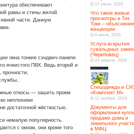
17 июля, 2025
рнитура обеспечивают
ной рамы и стены жилой
Что такое живые
просмотры в Тик
тивной части. Данную
Токе – объяснение
ами.
концепции
8 июля, 2025
Услуга вскрытия
сувальдных замко
(Череповец)
ции окна тонкие сэндвич-панели
24 апреля, 2025
го ячеистого ПВХ. Ведь второй и
 прочности,
службы..
Спецодежда и СИ
ёжные откосы — зашить проем
«Комплект М»
12 ноября, 2024
ько неплохими
Документы для
не достаточной жёсткостью.
оформления купл
продажи дома и
все немалую популярность.
земельного участк
аются с окном, они кроме того
в МФЦ