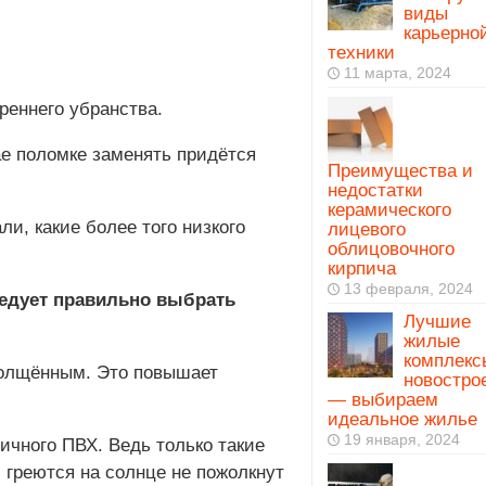
виды
карьерно
техники
11 марта, 2024
реннего убранства.
ае поломке заменять придётся
Преимущества и
недостатки
керамического
и, какие более того низкого
лицевого
облицовочного
кирпича
13 февраля, 2024
ледует правильно выбрать
Лучшие
жилые
комплекс
толщённым. Это повышает
новостро
— выбираем
идеальное жилье
19 января, 2024
ичного ПВХ. Ведь только такие
 греются на солнце не пожолкнут