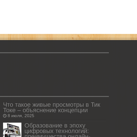
Что такое живые просмотры в Тик
Токе – объяснение концепции
8 июля, 2025
Образование в эпоху
цифровых технологий:
преимущества онлайн-