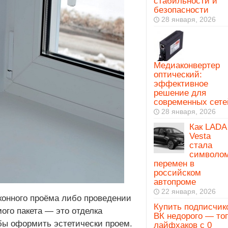
стабильности и
безопасности
28 января, 2026
Медиаконвертер
оптический:
эффективное
решение для
современных сете
28 января, 2026
Как LADA
Vesta
стала
символо
перемен в
российском
автопроме
22 января, 2026
конного проёма либо проведении
Купить подписчик
ого пакета — это отделка
ВК недорого — то
обы оформить эстетически проем.
лайфхаков с 0