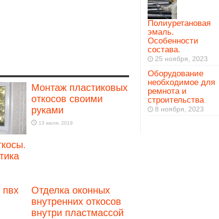
Полиуретановая
эмаль.
Особенности
состава.
25 ноября, 2023
Оборудование
необходимое для
Монтаж пластиковых
ремнота и
откосов своими
строительства
руками
8 ноября, 2023
13 июля, 2019
ткосы.
тика
 пвх
Отделка оконных
внутренних откосов
внутри пластмассой