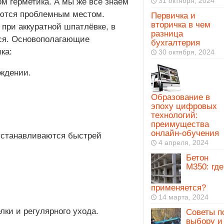
31 октября, 2024
ом герметика. А мы же все знаем
аются проблемным местом.
Первичка и
вторичка в чем
 при аккуратной шпатлёвке, в
разница
тся. Основополагающие
бухгалтерия
ка:
30 октября, 2024
еждении.
Образование в
эпоху цифровых
технологий:
преимущества
онлайн-обучения
 устанавливаются быстрей
4 апреля, 2024
Бетон
М350: где
применяется?
14 марта, 2024
лки и регулярного ухода.
Советы п
выбору и