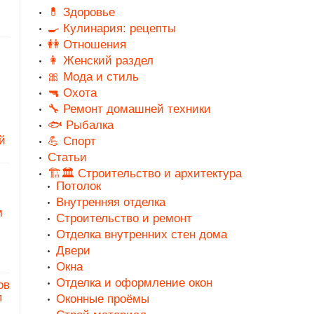
💊 Здоровье
🍳 Кулинария: рецепты
👭 Отношения
👩 Женский раздел
🎀 Мода и стиль
🔫 Охота
🔧 Ремонт домашней техники
🐟 Рыбалка
й
💪 Спорт
Статьи
🏗️🏛️ Строительство и архитектура
Потолок
Внутренняя отделка
м
Строительство и ремонт
Отделка внутренних стен дома
Двери
Окна
Отделка и оформление окон
ов
п
Оконные проёмы