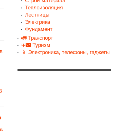
Строй материал
Теплоизоляция
Лестницы
Электрика
Фундамент
🚛 Транспорт
✈️🌃 Туризм
в
📱 Электроника, телефоны, гаджеты
З
и
а